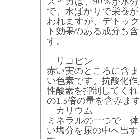
スイカは、90％が水分
で、水ばかりで栄養が
われますが、デトッ
ト効果のある成分も含
す。
リコピン
赤い実のところに含ま
い色素です。抗酸化作
性酸素を抑制してくれ
の1.5倍の量を含みま
カリウム
ミネラルの一つで、体
い塩分を尿の中へ出す