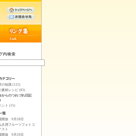
の知識 (122)
素材レシピ (83)
合からのつれづれ日記
)
ント (15)
場開放 9月28日
ぬき讃フルーツフォトコ
テスト
場開放 9月29日