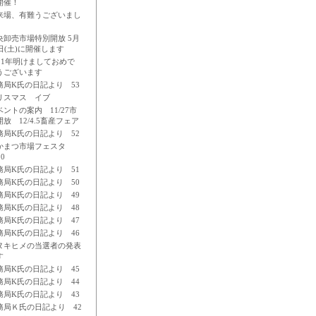
開催！
来場、有難うございまし
央卸売市場特別開放 5月
8日(土)に開催します
011年明けましておめで
うございます
務局K氏の日記より 53
リスマス イブ
ベントの案内 11/27市
放 12/4.5畜産フェア
務局K氏の日記より 52
かまつ市場フェスタ
10
務局K氏の日記より 51
務局K氏の日記より 50
務局K氏の日記より 49
務局K氏の日記より 48
務局K氏の日記より 47
務局K氏の日記より 46
ヌキヒメの当選者の発表
す
務局K氏の日記より 45
務局K氏の日記より 44
務局K氏の日記より 43
務局Ｋ氏の日記より 42