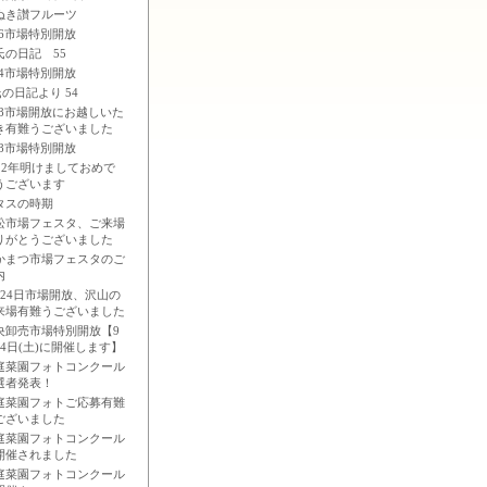
ぬき讃フルーツ
26市場特別開放
氏の日記 55
24市場特別開放
氏の日記より 54
/28市場開放にお越しいた
き有難うございました
28市場特別開放
012年明けましておめで
うございます
タスの時期
松市場フェスタ、ご来場
りがとうございました
かまつ市場フェスタのご
内
月24日市場開放、沢山の
来場有難うございました
央卸売市場特別開放【9
24日(土)に開催します】
庭菜園フォトコンクール
選者発表！
庭菜園フォトご応募有難
ございました
庭菜園フォトコンクール
開催されました
庭菜園フォトコンクール