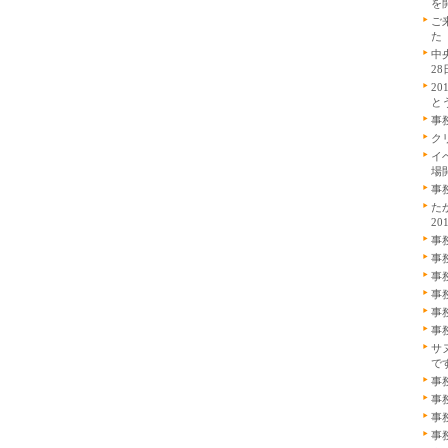
を
ご
た
中
2
2
と
事
ク
イ
場開
事
た
20
事
事
事
事
事
事
サ
で
事
事
事
事