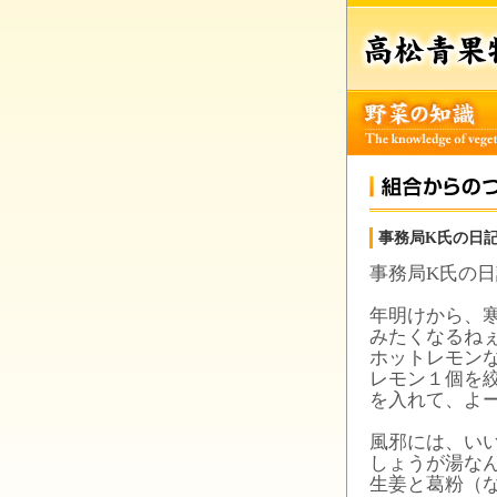
事務局K氏の日記
事務局K氏の日
年明けから、
みたくなるね
ホットレモン
レモン１個を
を入れて、よ
風邪には、い
しょうが湯な
生姜と葛粉（