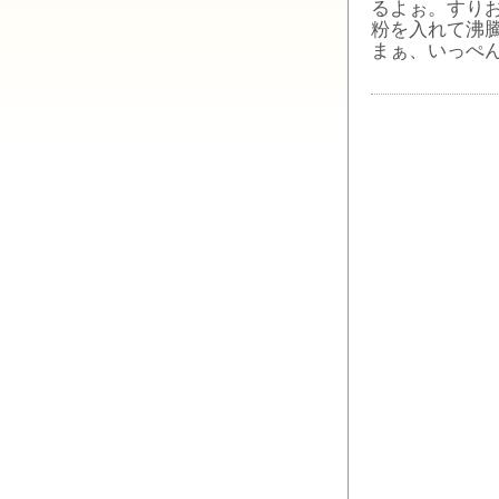
るよぉ。すり
粉を入れて沸
まぁ、いっぺ