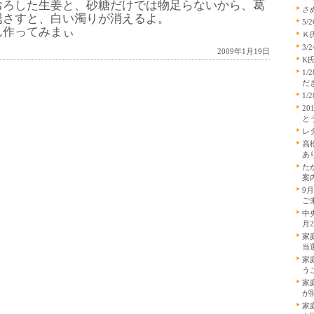
おろした生姜と、砂糖だけでは物足らないから、葛
さ
騰さすと、白い濁りが消えるよ。
5/
ん作ってみまぃ
Ｋ
3/
2009年1月19日
K
1
だ
1/
2
と
レ
高
あ
た
案
9
ご
中
月
家
当
家
う
家
が
家