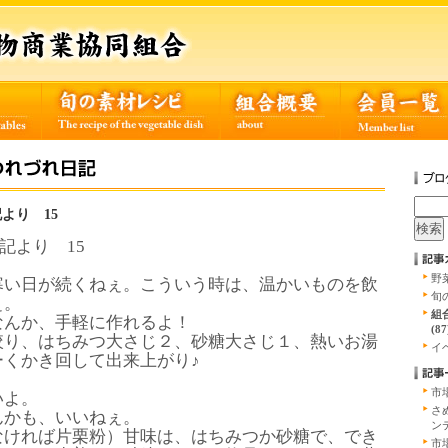
より 15
記より 15
野菜
寒い日が続くねぇ。こういう時は、温かいものを飲
旬の
ぇ。
組
なんか、手軽に作れるよ！
(87
絞り、はちみつ大さじ２、砂糖大さじ１、熱いお湯
イベ
ーくかき回して出来上がり♪
市
いよ。
さ
んかも、いいねぇ。
ン
なければ片栗粉）甘味は、はちみつか砂糖で、でき
市