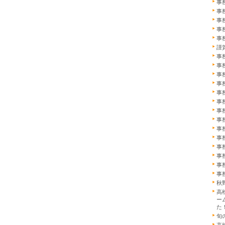
事
事
事
事
事
謹
事
事
事
事
事
事
事
事
事
事
事
事
事
事
秋
高
ー
た
旬